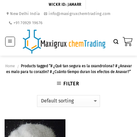
Skip
WICKR ID: JAMARR
to
New Delhi India
info@maxigruxchemtrading.com
content
+91 70929 19676
Home
Products tagged “# ¿Qué tan segura es la oxandrolona? # ¿Anavar
/
es malo para tu corazón? # ¿Cuánto tiempo duran los efectos de Anavar?”
FILTER