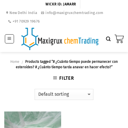
Skip
WICKR ID: JAMARR
to
New Delhi India
info@maxigruxchemtrading.com
content
+91 70929 19676
Home
Products tagged “# ¿Cuánto tiempo puede permanecer con
/
esteroides? # ¿Cuánto tiempo tarda anavar en hacer efecto?”
FILTER