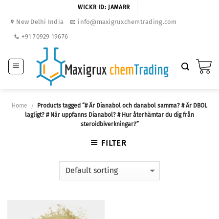
Skip
WICKR ID: JAMARR
to
New Delhi India
info@maxigruxchemtrading.com
content
+91 70929 19676
Home
Products tagged “# Är Dianabol och danabol samma? # Är DBOL
/
lagligt? # När uppfanns Dianabol? # Hur återhämtar du dig från
steroidbiverkningar?”
FILTER